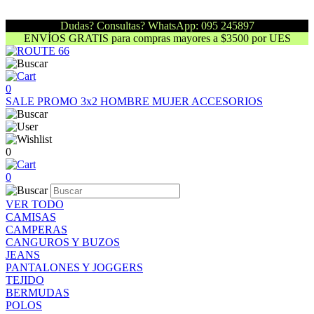
Dudas? Consultas? WhatsApp: 095 245897
ENVÍOS GRATIS para compras mayores a $3500 por UES
0
SALE
PROMO 3x2
HOMBRE
MUJER
ACCESORIOS
0
0
VER TODO
CAMISAS
CAMPERAS
CANGUROS Y BUZOS
JEANS
PANTALONES Y JOGGERS
TEJIDO
BERMUDAS
POLOS