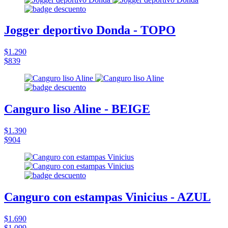
Jogger deportivo Donda - TOPO
$1.290
$839
Canguro liso Aline - BEIGE
$1.390
$904
Canguro con estampas Vinicius - AZUL
$1.690
$1.099