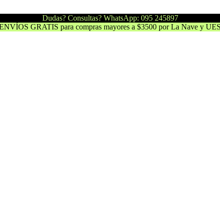
Dudas? Consultas? WhatsApp: 095 245897
ENVÍOS GRATIS para compras mayores a $3500 por La Nave y UE