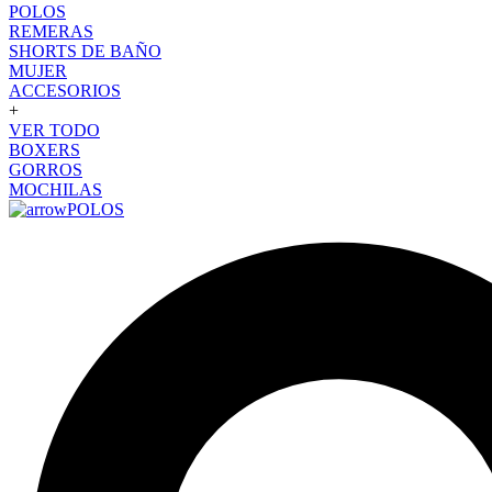
POLOS
REMERAS
SHORTS DE BAÑO
MUJER
ACCESORIOS
+
VER TODO
BOXERS
GORROS
MOCHILAS
POLOS