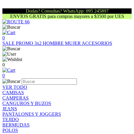
Dudas? Consultas? WhatsApp: 095 245897
ENVÍOS GRATIS para compras mayores a $3500 por UES
0
SALE
PROMO 3x2
HOMBRE
MUJER
ACCESORIOS
0
0
VER TODO
CAMISAS
CAMPERAS
CANGUROS Y BUZOS
JEANS
PANTALONES Y JOGGERS
TEJIDO
BERMUDAS
POLOS