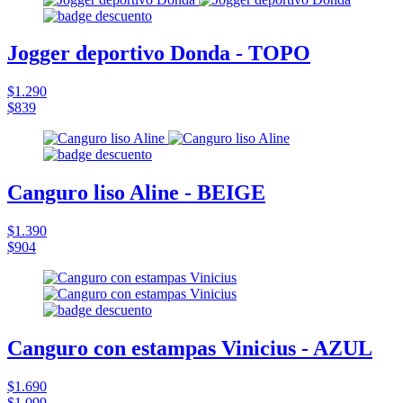
Jogger deportivo Donda - TOPO
$1.290
$839
Canguro liso Aline - BEIGE
$1.390
$904
Canguro con estampas Vinicius - AZUL
$1.690
$1.099