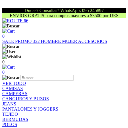
Dudas? Consultas? WhatsApp: 095 245897
ENVÍOS GRATIS para compras mayores a $3500 por UES
0
SALE
PROMO 3x2
HOMBRE
MUJER
ACCESORIOS
0
0
VER TODO
CAMISAS
CAMPERAS
CANGUROS Y BUZOS
JEANS
PANTALONES Y JOGGERS
TEJIDO
BERMUDAS
POLOS