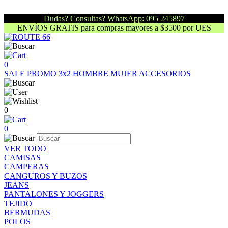
Dudas? Consultas? WhatsApp: 095 245897
ENVÍOS GRATIS para compras mayores a $3500 por UES
0
SALE
PROMO 3x2
HOMBRE
MUJER
ACCESORIOS
0
0
VER TODO
CAMISAS
CAMPERAS
CANGUROS Y BUZOS
JEANS
PANTALONES Y JOGGERS
TEJIDO
BERMUDAS
POLOS