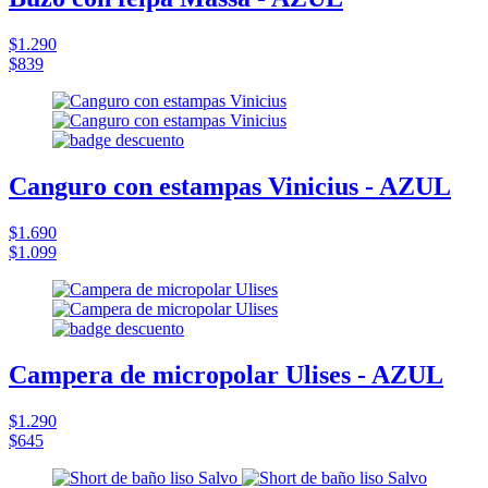
$1.290
$839
Canguro con estampas Vinicius - AZUL
$1.690
$1.099
Campera de micropolar Ulises - AZUL
$1.290
$645