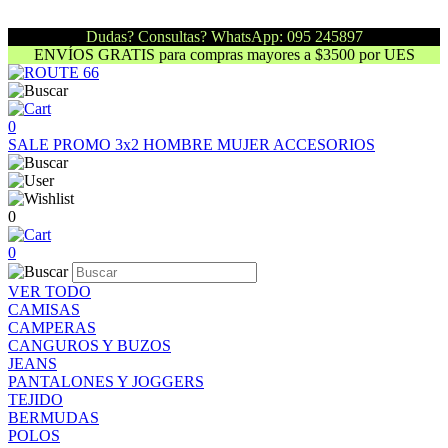
Dudas? Consultas? WhatsApp: 095 245897
ENVÍOS GRATIS para compras mayores a $3500 por UES
0
SALE
PROMO 3x2
HOMBRE
MUJER
ACCESORIOS
0
0
VER TODO
CAMISAS
CAMPERAS
CANGUROS Y BUZOS
JEANS
PANTALONES Y JOGGERS
TEJIDO
BERMUDAS
POLOS