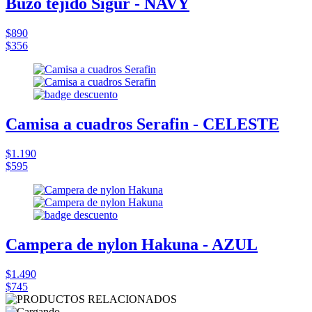
Buzo tejido Sigur - NAVY
$890
$356
Camisa a cuadros Serafin - CELESTE
$1.190
$595
Campera de nylon Hakuna - AZUL
$1.490
$745