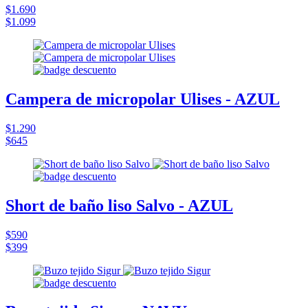
$1.690
$1.099
Campera de micropolar Ulises - AZUL
$1.290
$645
Short de baño liso Salvo - AZUL
$590
$399