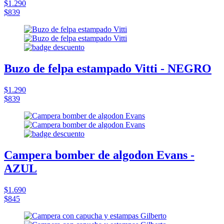
$1.290
$839
Buzo de felpa estampado Vitti - NEGRO
$1.290
$839
Campera bomber de algodon Evans -
AZUL
$1.690
$845