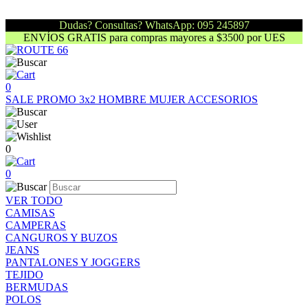
Dudas? Consultas? WhatsApp: 095 245897
ENVÍOS GRATIS para compras mayores a $3500 por UES
0
SALE
PROMO 3x2
HOMBRE
MUJER
ACCESORIOS
0
0
VER TODO
CAMISAS
CAMPERAS
CANGUROS Y BUZOS
JEANS
PANTALONES Y JOGGERS
TEJIDO
BERMUDAS
POLOS