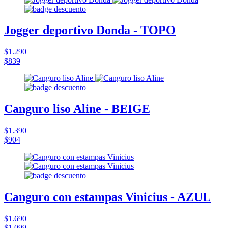
Jogger deportivo Donda - TOPO
$1.290
$839
Canguro liso Aline - BEIGE
$1.390
$904
Canguro con estampas Vinicius - AZUL
$1.690
$1.099