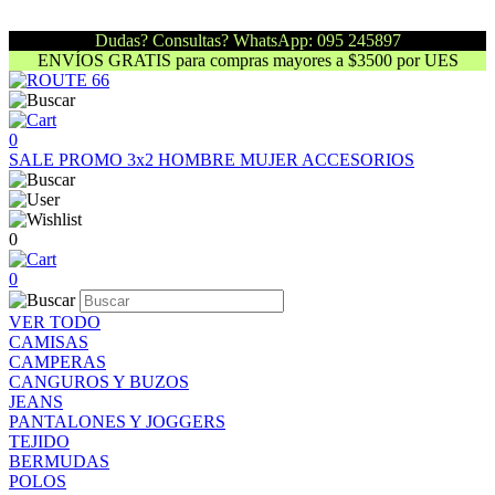
Dudas? Consultas? WhatsApp: 095 245897
ENVÍOS GRATIS para compras mayores a $3500 por UES
0
SALE
PROMO 3x2
HOMBRE
MUJER
ACCESORIOS
0
0
VER TODO
CAMISAS
CAMPERAS
CANGUROS Y BUZOS
JEANS
PANTALONES Y JOGGERS
TEJIDO
BERMUDAS
POLOS