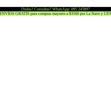
Dudas? Consultas? WhatsApp: 095 245897
ENVÍOS GRATIS para compras mayores a $3500 por La Nave y UE