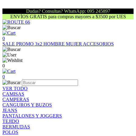
Dudas? Consultas? WhatsApp: 095 245897
ENVÍOS GRATIS para compras mayores a $3500 por UES
0
SALE
PROMO 3x2
HOMBRE
MUJER
ACCESORIOS
0
0
VER TODO
CAMISAS
CAMPERAS
CANGUROS Y BUZOS
JEANS
PANTALONES Y JOGGERS
TEJIDO
BERMUDAS
POLOS