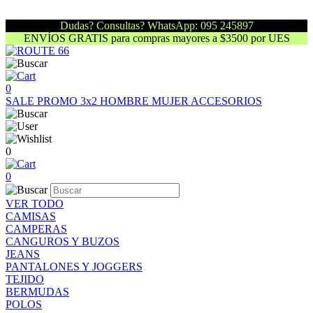
Dudas? Consultas? WhatsApp: 095 245897
ENVÍOS GRATIS para compras mayores a $3500 por UES
0
SALE
PROMO 3x2
HOMBRE
MUJER
ACCESORIOS
0
0
VER TODO
CAMISAS
CAMPERAS
CANGUROS Y BUZOS
JEANS
PANTALONES Y JOGGERS
TEJIDO
BERMUDAS
POLOS