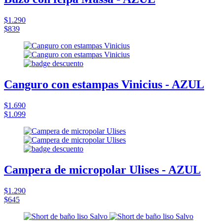
$1.290
$839
Canguro con estampas Vinicius - AZUL
$1.690
$1.099
Campera de micropolar Ulises - AZUL
$1.290
$645