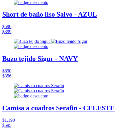
Short de baño liso Salvo - AZUL
$590
$399
Buzo tejido Sigur - NAVY
$890
$356
Camisa a cuadros Serafin - CELESTE
$1.190
$595