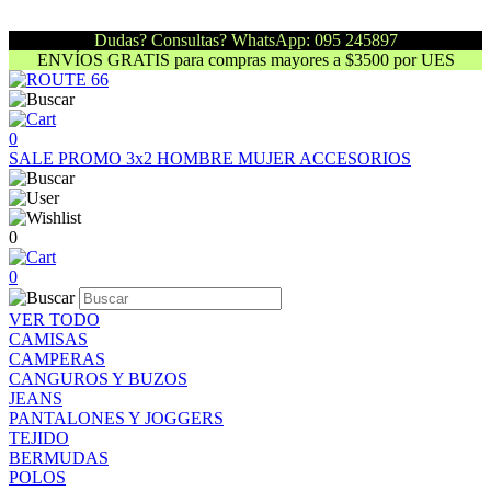
Dudas? Consultas? WhatsApp: 095 245897
ENVÍOS GRATIS para compras mayores a $3500 por UES
0
SALE
PROMO 3x2
HOMBRE
MUJER
ACCESORIOS
0
0
VER TODO
CAMISAS
CAMPERAS
CANGUROS Y BUZOS
JEANS
PANTALONES Y JOGGERS
TEJIDO
BERMUDAS
POLOS