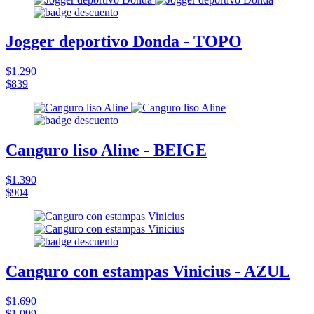
Jogger deportivo Donda - TOPO
$1.290
$839
Canguro liso Aline - BEIGE
$1.390
$904
Canguro con estampas Vinicius - AZUL
$1.690
$1.099