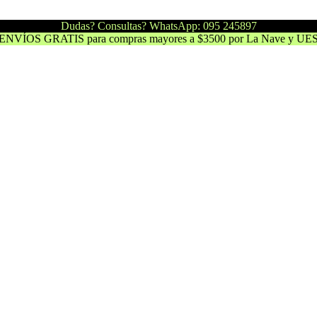
Dudas? Consultas? WhatsApp: 095 245897
ENVÍOS GRATIS para compras mayores a $3500 por La Nave y UE