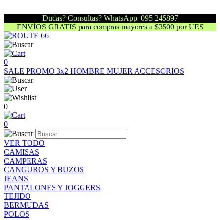
Dudas? Consultas? WhatsApp: 095 245897
ENVÍOS GRATIS para compras mayores a $3500 por UES
0
SALE
PROMO 3x2
HOMBRE
MUJER
ACCESORIOS
0
0
VER TODO
CAMISAS
CAMPERAS
CANGUROS Y BUZOS
JEANS
PANTALONES Y JOGGERS
TEJIDO
BERMUDAS
POLOS