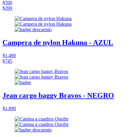
$590
$399
Campera de nylon Hakuna - AZUL
$1.490
$745
Jean cargo baggy Bravos - NEGRO
$1.890