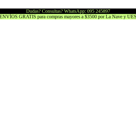
Dudas? Consultas? WhatsApp: 095 245897
ENVÍOS GRATIS para compras mayores a $3500 por La Nave y UE