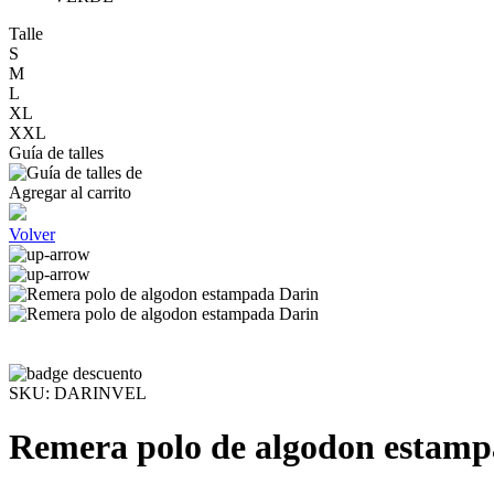
Talle
S
M
L
XL
XXL
Guía de talles
Agregar al carrito
Volver
SKU:
DARINVEL
Remera polo de algodon estamp