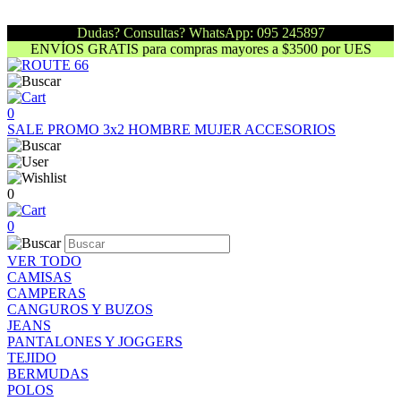
Dudas? Consultas? WhatsApp: 095 245897
ENVÍOS GRATIS para compras mayores a $3500 por UES
0
SALE
PROMO 3x2
HOMBRE
MUJER
ACCESORIOS
0
0
VER TODO
CAMISAS
CAMPERAS
CANGUROS Y BUZOS
JEANS
PANTALONES Y JOGGERS
TEJIDO
BERMUDAS
POLOS