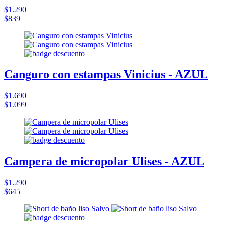
$1.290
$839
Canguro con estampas Vinicius - AZUL
$1.690
$1.099
Campera de micropolar Ulises - AZUL
$1.290
$645