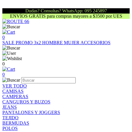
Dudas? Consultas? WhatsApp: 095 245897
ENVÍOS GRATIS para compras mayores a $3500 por UES
0
SALE
PROMO 3x2
HOMBRE
MUJER
ACCESORIOS
0
0
VER TODO
CAMISAS
CAMPERAS
CANGUROS Y BUZOS
JEANS
PANTALONES Y JOGGERS
TEJIDO
BERMUDAS
POLOS