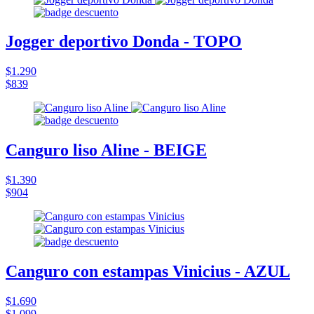
Jogger deportivo Donda - TOPO
$1.290
$839
Canguro liso Aline - BEIGE
$1.390
$904
Canguro con estampas Vinicius - AZUL
$1.690
$1.099