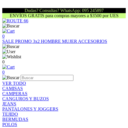
Dudas? Consultas? WhatsApp: 095 245897
ENVÍOS GRATIS para compras mayores a $3500 por UES
0
SALE
PROMO 3x2
HOMBRE
MUJER
ACCESORIOS
0
0
VER TODO
CAMISAS
CAMPERAS
CANGUROS Y BUZOS
JEANS
PANTALONES Y JOGGERS
TEJIDO
BERMUDAS
POLOS