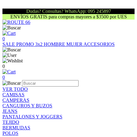
Dudas? Consultas? WhatsApp: 095 245897
ENVÍOS GRATIS para compras mayores a $3500 por UES
0
SALE
PROMO 3x2
HOMBRE
MUJER
ACCESORIOS
0
0
VER TODO
CAMISAS
CAMPERAS
CANGUROS Y BUZOS
JEANS
PANTALONES Y JOGGERS
TEJIDO
BERMUDAS
POLOS