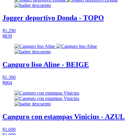
Jogger deportivo Donda - TOPO
$1.290
$839
Canguro liso Aline - BEIGE
$1.390
$904
Canguro con estampas Vinicius - AZUL
$1.690
$1.099