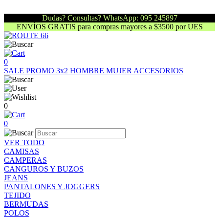
Dudas? Consultas? WhatsApp: 095 245897
ENVÍOS GRATIS para compras mayores a $3500 por UES
0
SALE
PROMO 3x2
HOMBRE
MUJER
ACCESORIOS
0
0
VER TODO
CAMISAS
CAMPERAS
CANGUROS Y BUZOS
JEANS
PANTALONES Y JOGGERS
TEJIDO
BERMUDAS
POLOS