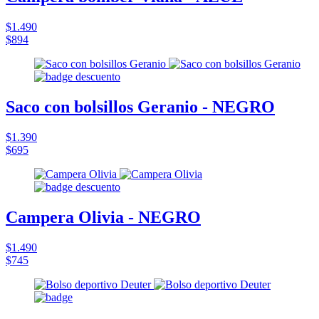
$1.490
$894
Saco con bolsillos Geranio - NEGRO
$1.390
$695
Campera Olivia - NEGRO
$1.490
$745