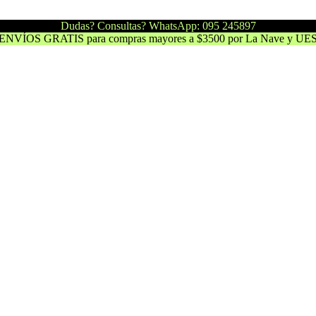
Dudas? Consultas? WhatsApp: 095 245897
ENVÍOS GRATIS para compras mayores a $3500 por La Nave y UE