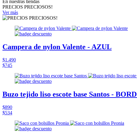
En nuestras tiendas
PRECIOS PRECIOSOS!
Ver más
Campera de nylon Valente - AZUL
$1.490
$745
Buzo tejido liso escote base Santos - BOR
$890
$534