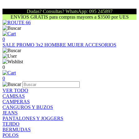
Dudas? Consultas? WhatsApp: 095 245897
ENVÍOS GRATIS para compras mayores a $3500 por UES
0
SALE
PROMO 3x2
HOMBRE
MUJER
ACCESORIOS
0
0
VER TODO
CAMISAS
CAMPERAS
CANGUROS Y BUZOS
JEANS
PANTALONES Y JOGGERS
TEJIDO
BERMUDAS
POLOS