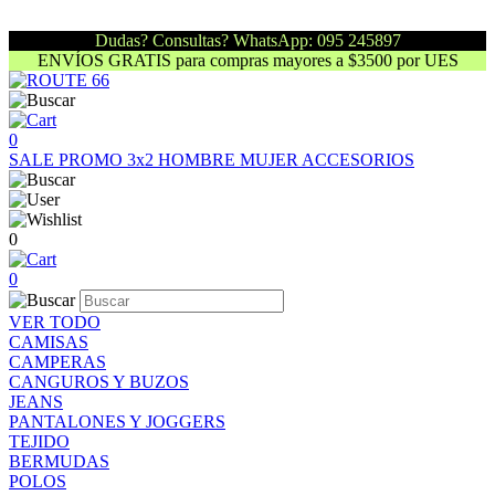
Dudas? Consultas? WhatsApp: 095 245897
ENVÍOS GRATIS para compras mayores a $3500 por UES
0
SALE
PROMO 3x2
HOMBRE
MUJER
ACCESORIOS
0
0
VER TODO
CAMISAS
CAMPERAS
CANGUROS Y BUZOS
JEANS
PANTALONES Y JOGGERS
TEJIDO
BERMUDAS
POLOS