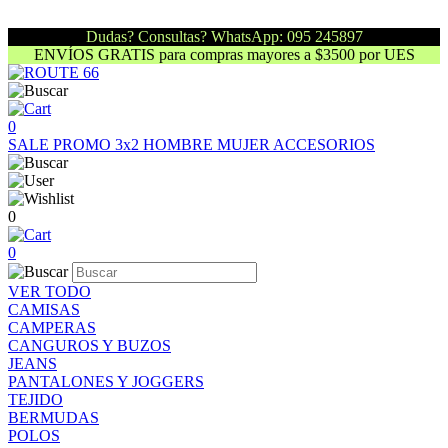
Dudas? Consultas? WhatsApp: 095 245897
ENVÍOS GRATIS para compras mayores a $3500 por UES
0
SALE
PROMO 3x2
HOMBRE
MUJER
ACCESORIOS
0
0
VER TODO
CAMISAS
CAMPERAS
CANGUROS Y BUZOS
JEANS
PANTALONES Y JOGGERS
TEJIDO
BERMUDAS
POLOS