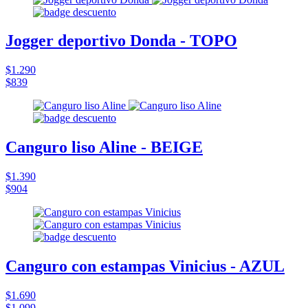
Jogger deportivo Donda - TOPO
$1.290
$839
Canguro liso Aline - BEIGE
$1.390
$904
Canguro con estampas Vinicius - AZUL
$1.690
$1.099