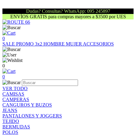
Dudas? Consultas? WhatsApp: 095 245897
ENVÍOS GRATIS para compras mayores a $3500 por UES
0
SALE
PROMO 3x2
HOMBRE
MUJER
ACCESORIOS
0
0
VER TODO
CAMISAS
CAMPERAS
CANGUROS Y BUZOS
JEANS
PANTALONES Y JOGGERS
TEJIDO
BERMUDAS
POLOS