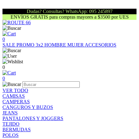
Dudas? Consultas? WhatsApp: 095 245897
ENVÍOS GRATIS para compras mayores a $3500 por UES
0
SALE
PROMO 3x2
HOMBRE
MUJER
ACCESORIOS
0
0
VER TODO
CAMISAS
CAMPERAS
CANGUROS Y BUZOS
JEANS
PANTALONES Y JOGGERS
TEJIDO
BERMUDAS
POLOS