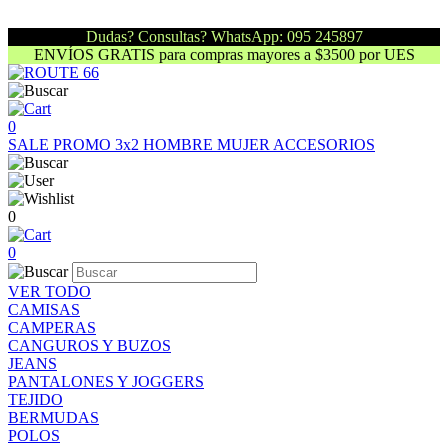
Dudas? Consultas? WhatsApp: 095 245897
ENVÍOS GRATIS para compras mayores a $3500 por UES
0
SALE
PROMO 3x2
HOMBRE
MUJER
ACCESORIOS
0
0
VER TODO
CAMISAS
CAMPERAS
CANGUROS Y BUZOS
JEANS
PANTALONES Y JOGGERS
TEJIDO
BERMUDAS
POLOS