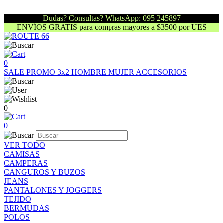
Dudas? Consultas? WhatsApp: 095 245897
ENVÍOS GRATIS para compras mayores a $3500 por UES
0
SALE
PROMO 3x2
HOMBRE
MUJER
ACCESORIOS
0
0
VER TODO
CAMISAS
CAMPERAS
CANGUROS Y BUZOS
JEANS
PANTALONES Y JOGGERS
TEJIDO
BERMUDAS
POLOS